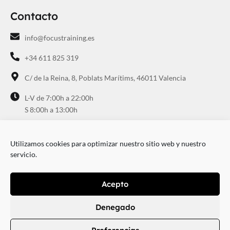
Contacto
info@focustraining.es
+34 611 825 319
C/ de la Reina, 8, Poblats Marítims, 46011 Valencia
L-V de 7:00h a 22:00h
S 8:00h a 13:00h
Utilizamos cookies para optimizar nuestro sitio web y nuestro
servicio.
Focus Training2026© Todos los derechos reservados
Acepto
Aviso legal
Política de privacidad
Política de cookies
Denegado