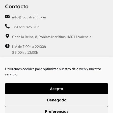
Contacto
info@focustraining.es
+34 611 825 319
C/ de la Reina, 8, Poblats Marítims, 46011 Valencia
L-V de 7:00h a 22:00h
S 8:00h a 13:00h
Utilizamos cookies para optimizar nuestro sitio web y nuestro
servicio.
Focus Training2026© Todos los derechos reservados
Acepto
Aviso legal
Política de privacidad
Política de cookies
Denegado
Preferencias