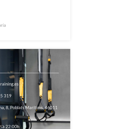
oría
raining.es
25 319
ina, 8, Poblats Marítims, 46011
h a 22:00h