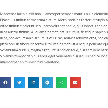
Maecenas lacinia, elit non ullamcorper semper, mauris nulla elementum
Phasellus finibus fermentum dictum. Morbi sodales tortor ut turpis so
vitae finibus tincidunt, leo libero volutpat neque, quis lobortis sapien
urna auctor finibus. Aliquam sit amet lectus cursus, tristique sapien s
urna, non accumsan nisi cursus vel. Cras sodales lobortis eros, non el
justo orci, in tincidunt tortor rutrum sit amet. Ut a neque pellentesq
Vestibulum cursus, magna eget luctus scelerisque, nisl sem venenatis 
Vivamus tempor dapibus arcu, eget venenatis nisi iaculis nec. Nunc eu
ullamcorper enim sollicitudin eleifend.