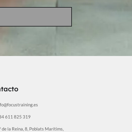
tacto
nfo@focustraining.es
34 611 825 319
 de la Reina, 8, Poblats Marítims,