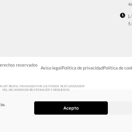
4
L
S
derechos reservados
Aviso legal
Política de privacidad
Política de coo
io.
Acepto
Designed with
by
Wejustdesign.com