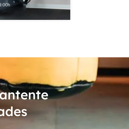
3:00h
mantente
ades