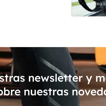
S 8:00h a 1
stras newsletter y 
obre nuestras noved