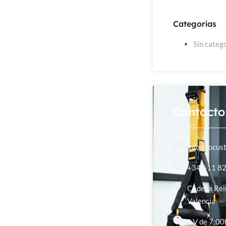
Categorías
Sin categ
Contacto
info@focust
+34 611 8
C/ de la Re
Valencia
L-V de 7:00