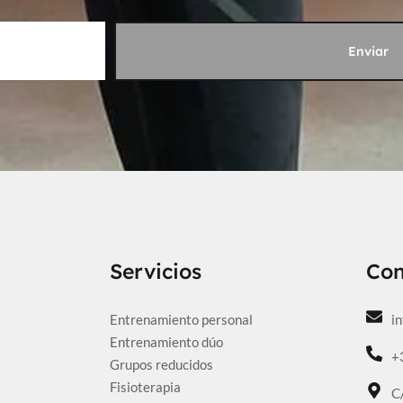
Enviar
Servicios
Con
Entrenamiento personal
i
Entrenamiento dúo
+
Grupos reducidos
Fisioterapia
C/