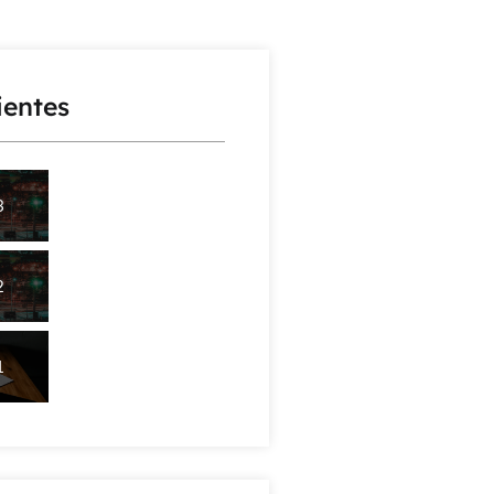
ientes
3
2
1